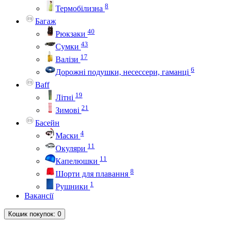
8
Термобілизна
Багаж
40
Рюкзаки
43
Сумки
17
Валізи
6
Дорожні подушки, несессери, гаманці
Baff
19
Літні
21
Зимові
Басейн
4
Маски
11
Окуляри
11
Капелюшки
8
Шорти для плавання
1
Рушники
Вакансії
Кошик
покупок
: 0