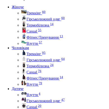
Жіноче
60
Треккінг
60
Гірськолижний одяг
14
Термобілизна
55
Casual
13
Фітнес/Тренування
57
Взуття
Чоловікам
95
Треккінг
64
Гірськолижний одяг
24
Термобілизна
76
Casual
14
Фітнес/Тренування
79
Взуття
Дитяче
4
Взуття
47
Гірськолижний одяг
20
Casual