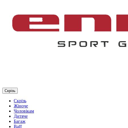
Скрізь
Скрізь
Жіноче
Чоловікам
Дитяче
Багаж
Baff