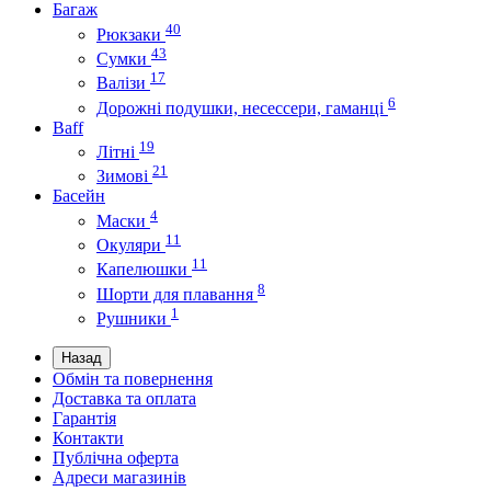
Багаж
40
Рюкзаки
43
Сумки
17
Валізи
6
Дорожні подушки, несессери, гаманці
Baff
19
Літні
21
Зимові
Басейн
4
Маски
11
Окуляри
11
Капелюшки
8
Шорти для плавання
1
Рушники
Назад
Обмін та повернення
Доставка та оплата
Гарантія
Контакти
Публічна оферта
Адреси магазинів