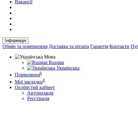
Вакансії
Інформація
Обмін та повернення
Доставка та оплата
Гарантія
Контакти
Пуб
Мова
Russian
Українська
0
Порівняння
0
Мої закладки
Особистий кабінет
Авторизація
Реєстрація