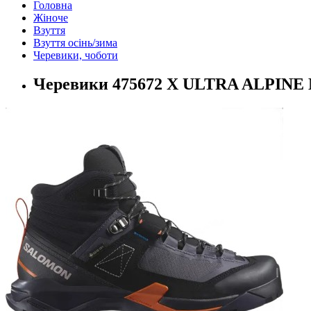
Головна
Жіноче
Взуття
Взуття осінь/зима
Черевики, чоботи
Черевики 475672 X ULTRA ALPINE