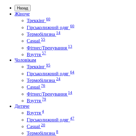
Назад
Жіноче
60
Треккінг
60
Гірськолижний одяг
14
Термобілизна
55
Casual
13
Фітнес/Тренування
57
Взуття
Чоловікам
95
Треккінг
64
Гірськолижний одяг
24
Термобілизна
76
Casual
14
Фітнес/Тренування
79
Взуття
Дитяче
4
Взуття
47
Гірськолижний одяг
20
Casual
8
Термобілизна