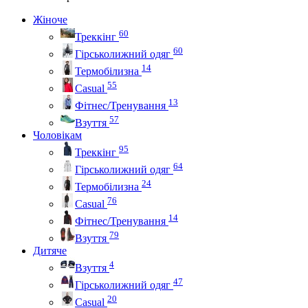
Жіноче
60
Треккінг
60
Гірськолижний одяг
14
Термобілизна
55
Casual
13
Фітнес/Тренування
57
Взуття
Чоловікам
95
Треккінг
64
Гірськолижний одяг
24
Термобілизна
76
Casual
14
Фітнес/Тренування
79
Взуття
Дитяче
4
Взуття
47
Гірськолижний одяг
20
Casual