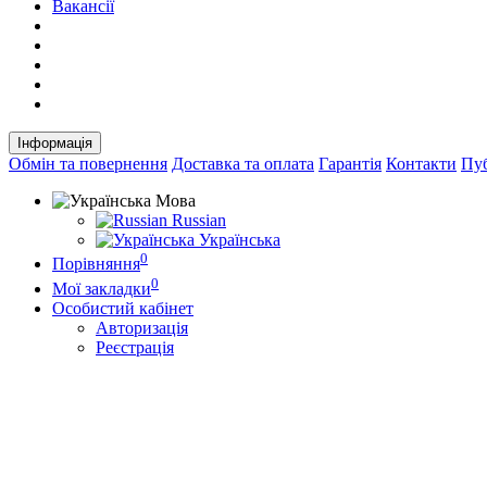
Вакансії
Інформація
Обмін та повернення
Доставка та оплата
Гарантія
Контакти
Пуб
Мова
Russian
Українська
0
Порівняння
0
Мої закладки
Особистий кабінет
Авторизація
Реєстрація