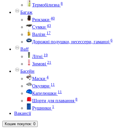
8
Термобілизна
Багаж
40
Рюкзаки
43
Сумки
17
Валізи
6
Дорожні подушки, несессери, гаманці
Baff
19
Літні
21
Зимові
Басейн
4
Маски
11
Окуляри
11
Капелюшки
8
Шорти для плавання
1
Рушники
Вакансії
Кошик
покупок
: 0