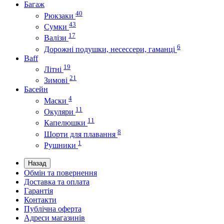
Багаж
40
Рюкзаки
43
Сумки
17
Валізи
6
Дорожні подушки, несессери, гаманці
Baff
19
Літні
21
Зимові
Басейн
4
Маски
11
Окуляри
11
Капелюшки
8
Шорти для плавання
1
Рушники
Назад
Обмін та повернення
Доставка та оплата
Гарантія
Контакти
Публічна оферта
Адреси магазинів