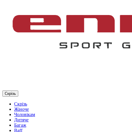
Скрізь
Скрізь
Жіноче
Чоловікам
Дитяче
Багаж
Baff