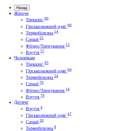
Назад
Жіноче
60
Треккінг
60
Гірськолижний одяг
14
Термобілизна
55
Casual
13
Фітнес/Тренування
57
Взуття
Чоловікам
95
Треккінг
64
Гірськолижний одяг
24
Термобілизна
76
Casual
14
Фітнес/Тренування
79
Взуття
Дитяче
4
Взуття
47
Гірськолижний одяг
20
Casual
8
Термобілизна