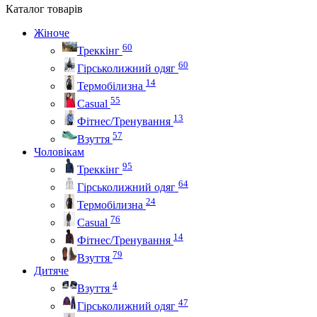
Каталог
товарів
Жіноче
60
Треккінг
60
Гірськолижний одяг
14
Термобілизна
55
Casual
13
Фітнес/Тренування
57
Взуття
Чоловікам
95
Треккінг
64
Гірськолижний одяг
24
Термобілизна
76
Casual
14
Фітнес/Тренування
79
Взуття
Дитяче
4
Взуття
47
Гірськолижний одяг