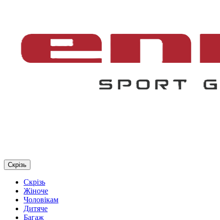
Скрізь
Скрізь
Жіноче
Чоловікам
Дитяче
Багаж