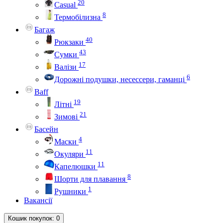
20
Casual
8
Термобілизна
Багаж
40
Рюкзаки
43
Сумки
17
Валізи
6
Дорожні подушки, несессери, гаманці
Baff
19
Літні
21
Зимові
Басейн
4
Маски
11
Окуляри
11
Капелюшки
8
Шорти для плавання
1
Рушники
Вакансії
Кошик
покупок
: 0