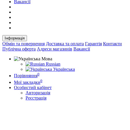
Вакансії
Інформація
Обмін та повернення
Доставка та оплата
Гарантія
Контакти
Публічна оферта
Адреси магазинів
Вакансії
Мова
Russian
Українська
0
Порівняння
0
Мої закладки
Особистий кабінет
Авторизація
Реєстрація