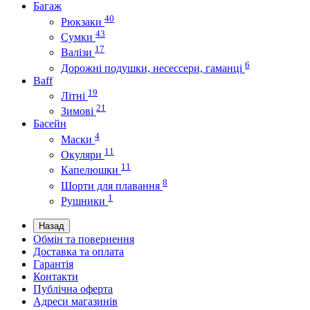
Багаж
40
Рюкзаки
43
Сумки
17
Валізи
6
Дорожні подушки, несессери, гаманці
Baff
19
Літні
21
Зимові
Басейн
4
Маски
11
Окуляри
11
Капелюшки
8
Шорти для плавання
1
Рушники
Назад
Обмін та повернення
Доставка та оплата
Гарантія
Контакти
Публічна оферта
Адреси магазинів