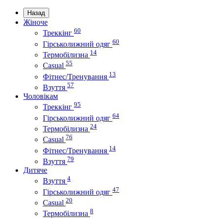
Назад
Жіноче
60
Треккінг
60
Гірськолижний одяг
14
Термобілизна
55
Casual
13
Фітнес/Тренування
57
Взуття
Чоловікам
95
Треккінг
64
Гірськолижний одяг
24
Термобілизна
76
Casual
14
Фітнес/Тренування
79
Взуття
Дитяче
4
Взуття
47
Гірськолижний одяг
20
Casual
8
Термобілизна