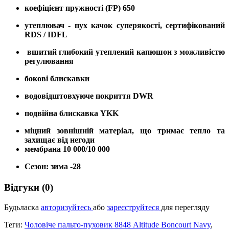
коефіцієнт пружності (FP) 650
утеплювач - пух качок суперякості, сертифікований
RDS / IDFL
вшитий глибокий утеплений капюшон з можливістю
регулювання
бокові блискавки
водовідштовхуюче покриття DWR
подвійна блискавка YKK
міцний зовнішній матеріал, що тримає тепло та
захищає від негоди
мембрана 10 000/10 000
Сезон: зима -28
Відгуки (0)
Будьласка
авторизуйтесь
або
зареєструйтеся
для перегляду
Теги:
Чоловіче пальто-пуховик 8848 Altitude Boncourt Navy
,