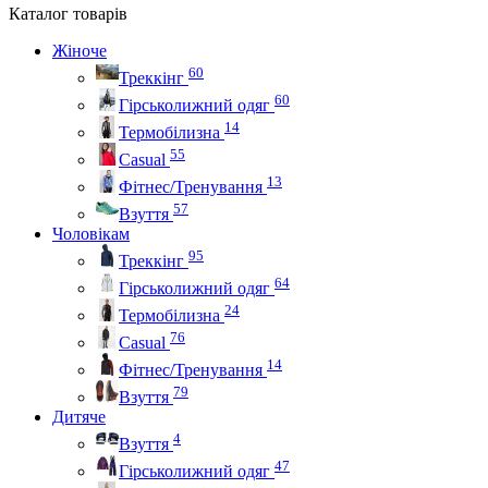
Каталог
товарів
Жіноче
60
Треккінг
60
Гірськолижний одяг
14
Термобілизна
55
Casual
13
Фітнес/Тренування
57
Взуття
Чоловікам
95
Треккінг
64
Гірськолижний одяг
24
Термобілизна
76
Casual
14
Фітнес/Тренування
79
Взуття
Дитяче
4
Взуття
47
Гірськолижний одяг