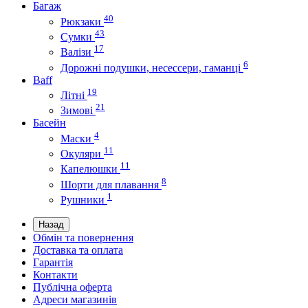
Багаж
40
Рюкзаки
43
Сумки
17
Валізи
6
Дорожні подушки, несессери, гаманці
Baff
19
Літні
21
Зимові
Басейн
4
Маски
11
Окуляри
11
Капелюшки
8
Шорти для плавання
1
Рушники
Назад
Обмін та повернення
Доставка та оплата
Гарантія
Контакти
Публічна оферта
Адреси магазинів