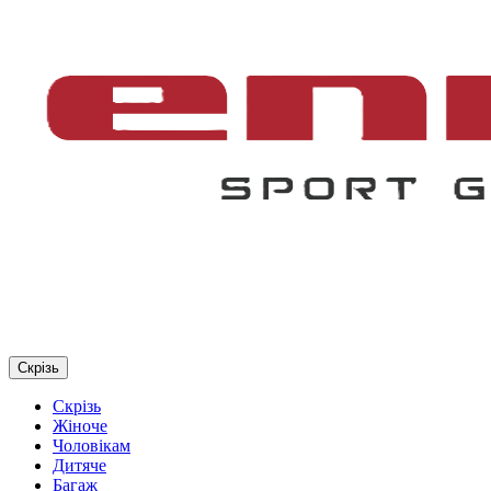
Скрізь
Скрізь
Жіноче
Чоловікам
Дитяче
Багаж