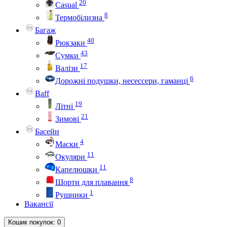
20
Casual
8
Термобілизна
Багаж
40
Рюкзаки
43
Сумки
17
Валізи
6
Дорожні подушки, несессери, гаманці
Baff
19
Літні
21
Зимові
Басейн
4
Маски
11
Окуляри
11
Капелюшки
8
Шорти для плавання
1
Рушники
Вакансії
Кошик
покупок
: 0