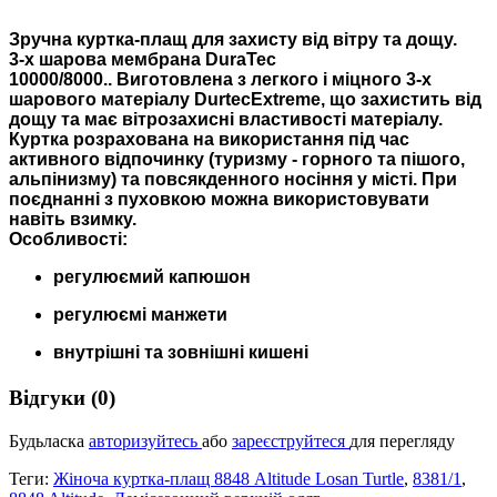
Зручна куртка-плащ для захисту від вітру та дощу.
3-х шарова мембрана DuraTec
10000/8000.. Виготовлена з легкого і міцного 3-x
шарового матеріалу DurtecExtreme, що захистить від
дощу та має вітрозахисні властивості матеріалу.
Куртка розрахована на використання під час
активного відпочинку (туризму - горного та пішого,
альпінизму) та повсякденного носіння у місті. При
поєднанні з пуховкою можна використовувати
навіть взимку.
Особливості:
регулюємий капюшон
регулюємі манжети
внутрішні та зовнішні кишені
Відгуки (0)
Будьласка
авторизуйтесь
або
зареєструйтеся
для перегляду
Теги:
Жіноча куртка-плащ 8848 Altitude Losan Turtle
,
8381/1
,