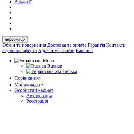
Вакансії
Інформація
Обмін та повернення
Доставка та оплата
Гарантія
Контакти
Публічна оферта
Адреси магазинів
Вакансії
Мова
Russian
Українська
0
Порівняння
0
Мої закладки
Особистий кабінет
Авторизація
Реєстрація