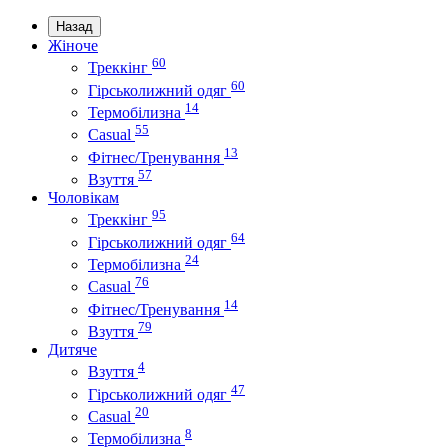
Назад
Жіноче
60
Треккінг
60
Гірськолижний одяг
14
Термобілизна
55
Casual
13
Фітнес/Тренування
57
Взуття
Чоловікам
95
Треккінг
64
Гірськолижний одяг
24
Термобілизна
76
Casual
14
Фітнес/Тренування
79
Взуття
Дитяче
4
Взуття
47
Гірськолижний одяг
20
Casual
8
Термобілизна